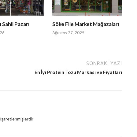
 Sahil Pazarı
Söke File Market Mağazaları
026
Ağustos 27, 2025
SONRAKI YAZI
En İyi Protein Tozu Markası ve Fiyatları
 işaretlenmişlerdir