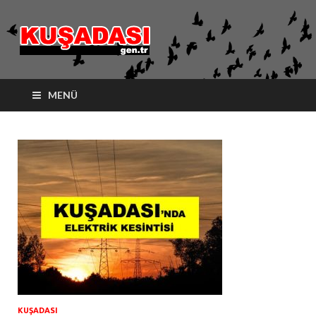
kusadasi.ge
MENÜ
KUŞADASI