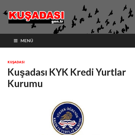
kusadasi.ge
MENÜ
KUŞADASI
Kuşadası KYK Kredi Yurtlar
Kurumu