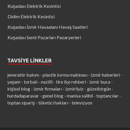
Kuşadası Elektrik Kesintisi
Didim Elektrik Kesintisi
Kuşadası İzmir Havaalanı Havaş Saatleri
Kuşadası Semt Pazarları Pazaryerleri
TAVSIYE LINKLER
jeneratör bakım
-
plastik kırma makinası
-
izmir haberleri
-
yaşam
-
torbalı
-
nazilli
-
tire ilçe rehberi
-
izmir buca
-
kişisel blog
-
izmir firmaları
-
izmirliyiz
-
güzelbirgün
-
hurdadaparavar
-
genel blog
-
manisa salihli
-
toptancılar
-
toptan sipariş
-
tüketici hakları
-
televizyon