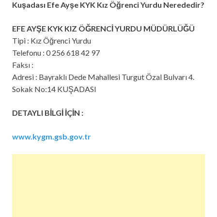
Kuşadası Efe Ayşe KYK Kız Öğrenci Yurdu Nerededir?
EFE AYŞE KYK KIZ ÖĞRENCİ YURDU MÜDÜRLÜĞÜ
Tipi : Kız Öğrenci Yurdu
Telefonu : 0 256 618 42 97
Faksı :
Adresi : Bayraklı Dede Mahallesi Turgut Özal Bulvarı 4.
Sokak No:14 KUŞADASI
DETAYLI BİLGİ İÇİN :
www.kygm.gsb.gov.tr