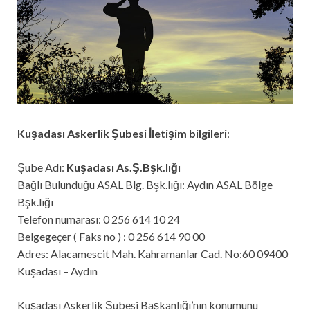
Kuşadası Askerlik Şubesi İletişim bilgileri
:
Şube Adı:
Kuşadası As.Ş.Bşk.lığı
Bağlı Bulunduğu ASAL Blg. Bşk.lığı: Aydın ASAL Bölge
Bşk.lığı
Telefon numarası: 0 256 614 10 24
Belgegeçer ( Faks no ) : 0 256 614 90 00
Adres: Alacamescit Mah. Kahramanlar Cad. No:60 09400
Kuşadası – Aydın
Kuşadası Askerlik Şubesi Başkanlığı’nın konumunu