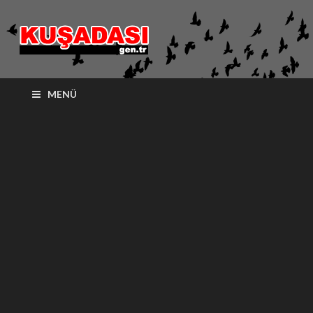
kusadasi.ge
MENÜ