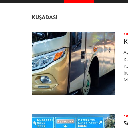
KUŞADASI
KU
K
Ay
Ku
Ku
bu
Mi
KU
S