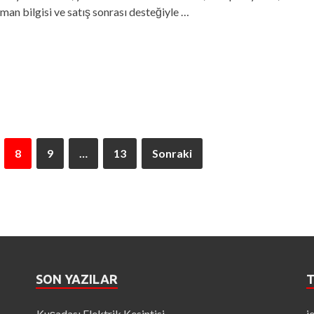
man bilgisi ve satış sonrası desteğiyle …
8
9
…
13
Sonraki
SON YAZILAR
T
Kuşadası Elektrik Kesintisi
j