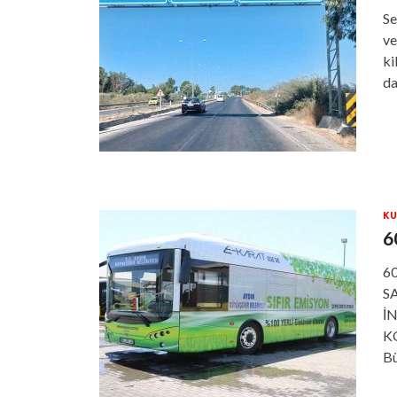
Se
ve
ki
da
KU
6
6
S
İ
KO
Bü