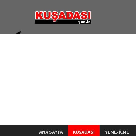
kusada
ANA SAYFA
KUŞADASI
YEME-İÇME