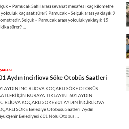
lçuk – Pamucak Sahil arası seyahat mesafesi kaç kilometre
 yolculuk kaç saat sürer? Pamucak – Selçuk arası yaklaşık 9
lometredir. Selçuk – Pamucak arası yolculuk yaklaşık 15
kika sürer? …
ŞADASI
01 Aydın İncirliova Söke Otobüs Saatleri
01 AYDIN İNCİRLİOVA KOÇARLI SÖKE OTOBÜS
AATLERİ İÇİN BURAYA TIKLAYIN 601 AYDIN
NCİRLİOVA KOÇARLI SÖKE 601 AYDIN İNCİRLİOVA
ÇARLI SÖKE Belediye Otobüsü Saatleri Aydın
yükşehir Belediyesi 601 Nolu Otobüs …