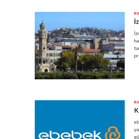
KU
İ
İz
ha
tu
pr
KU
K
eb
ya
gü