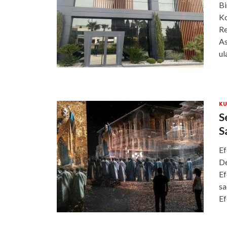
Bi
Ko
Re
As
ul
KU
S
S
Ef
De
Ef
sa
Ef