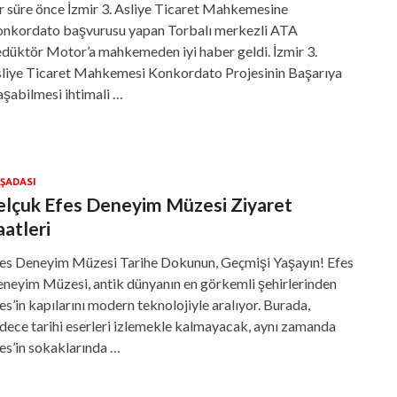
r süre önce İzmir 3. Asliye Ticaret Mahkemesine
nkordato başvurusu yapan Torbalı merkezli ATA
düktör Motor’a mahkemeden iyi haber geldi. İzmir 3.
liye Ticaret Mahkemesi Konkordato Projesinin Başarıya
aşabilmesi ihtimali …
ŞADASI
elçuk Efes Deneyim Müzesi Ziyaret
aatleri
es Deneyim Müzesi Tarihe Dokunun, Geçmişi Yaşayın! Efes
neyim Müzesi, antik dünyanın en görkemli şehirlerinden
es’in kapılarını modern teknolojiyle aralıyor. Burada,
dece tarihi eserleri izlemekle kalmayacak, aynı zamanda
es’in sokaklarında …