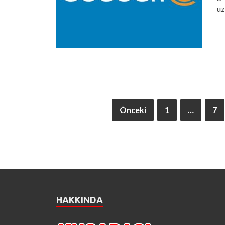
uz
Önceki
1
…
7
HAKKINDA