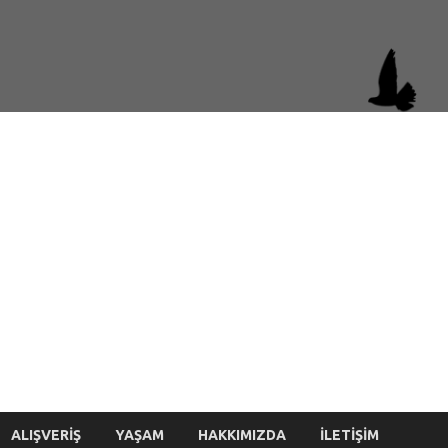
si.gen.tr
ALIŞVERIŞ
YAŞAM
HAKKIMIZDA
İLETIŞIM