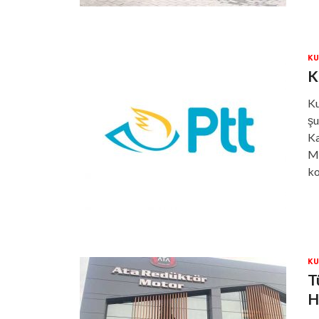
KU
K
Ku
şu
Ka
Ma
k
KU
T
H